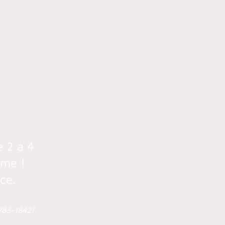
e 2 à 4
ême !
ce.
783-1842)