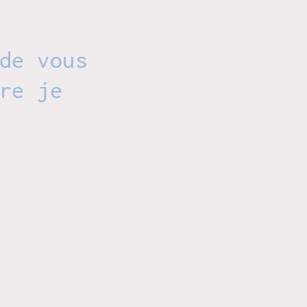
de vous
re je
ialité manuelle entre en
x circuits cérébraux
ion travaille avec la
 de vivre refait surface.
 avec la matière oblige la