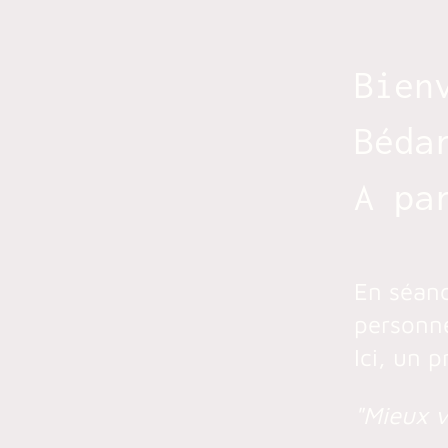
Bien
Béda
A pa
En séanc
personn
Ici, un 
"Mieux v