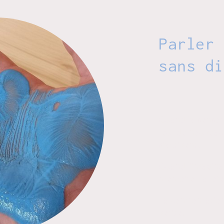
Parler 
sans di
Quand la sensor
jeu, de nouveau
s'activent.
Quand l'imaginat
mémoire, la joie
La confrontation
vérité.