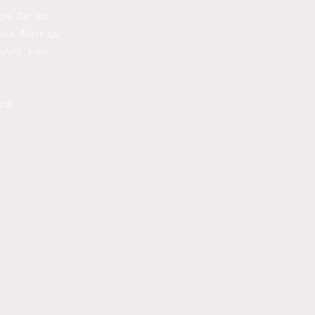
ion. Car au
eux. Alors qu'
vrir, rien
té.