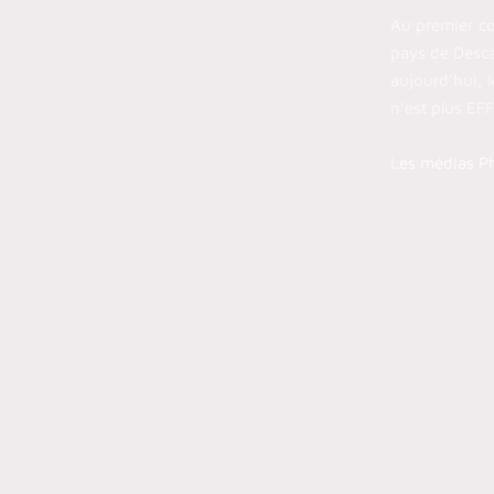
Au premier co
pays de Descar
aujourd'hui, 
n'est plus EF
L
es médias Ph