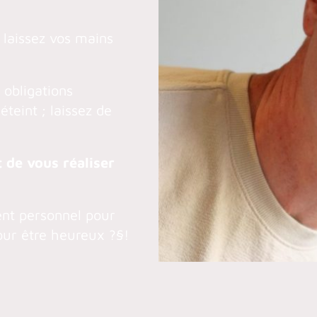
 laissez vos mains
 obligations
teint ; laissez de
 de vous réaliser
ent personnel pour
our être heureux ?§!