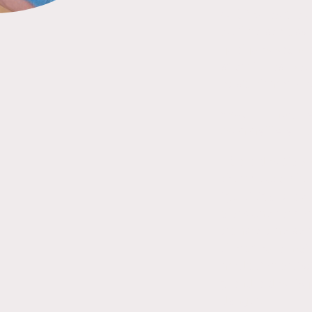
Oubliez les préj
où il ne se pass
quelques séance
spécifiques, vot
et s'affirmer a
Vous n'imagine
sommeille en v
Libéré des biais 
thérapeute-clien
"participant-oe
alors une rencon
transfert ne se r
thérapeute mais
médiation artisti
prendre des ris
danger.