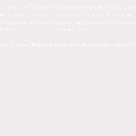
up d'oeil, l'Art Thérapie peut ressembler à une activité d'occupat
tes, lorsque ce n'est pas "prise de tête", ce n'est pas pris au séri
les neurosciences prouvent que pour apprendre-comprendre-décou
FICACE que le JEU. Alors -savamment- jouons !
oto, Musique, Théâtre ou Danse sont volontairement laissés de cô
Legal Notice
┃
Privacy Policy
© Copyright. All rights reserved.